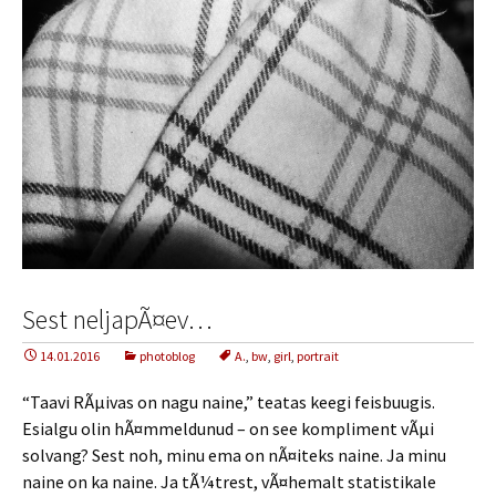
Sest neljapÃ¤ev…
14.01.2016
photoblog
A.
,
bw
,
girl
,
portrait
“Taavi RÃµivas on nagu naine,” teatas keegi feisbuugis.
Esialgu olin hÃ¤mmeldunud – on see kompliment vÃµi
solvang? Sest noh, minu ema on nÃ¤iteks naine. Ja minu
naine on ka naine. Ja tÃ¼trest, vÃ¤hemalt statistikale