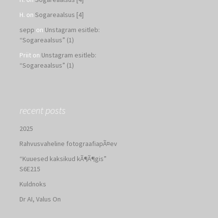
H.
on
Sogareaalsus [4]
sepp
on
Unstagram esitleb:
“Sogareaalsus” (1)
Priit
on
Unstagram esitleb:
“Sogareaalsus” (1)
recent posts
2025
Rahvusvaheline fotograafiapÃ¤ev
“Kuuesed kaksikud kÃ¶Ã¶gis”
S6E215
Kuldnoks
Dr AI, Valus On