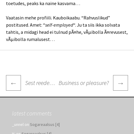
toetudes, peaks ka naine kasvama…
Vaatasin mehe profiili. Kauboikaabu. “Rahvuslikud”
postitused. Amet: “
self-employed
“. Ju ta siis ikka solvata
tahtis, a midagi head ei tulnud pÃ¤he, vÃµibolla Ã¤revusest,
vÃµibolla rumalusest…
Post
←
→
Sest reede…
Business or pleasure?
navigation
latest comments
_unnel
on
Sogareaalsus [4]
H.
on
Sogareaalsus [4]