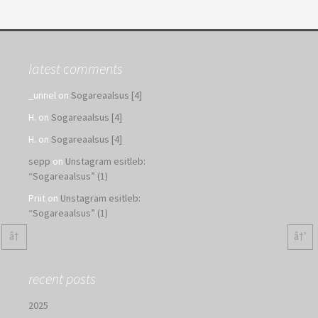
latest comments
_unnel
on
Sogareaalsus [4]
H.
on
Sogareaalsus [4]
H.
on
Sogareaalsus [4]
sepp
on
Unstagram esitleb:
“Sogareaalsus” (1)
Priit
on
Unstagram esitleb:
“Sogareaalsus” (1)
â†
â†’
recent posts
2025