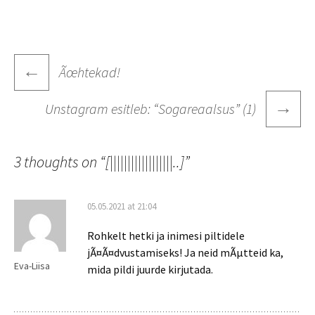
Post
←
Ãœhtekad!
navigation
→
Unstagram esitleb: “Sogareaalsus” (1)
3 thoughts on “
[||||||||||||||||||..]
”
05.05.2021 at 21:04
Rohkelt hetki ja inimesi piltidele
jÃ¤Ã¤dvustamiseks! Ja neid mÃµtteid ka,
Eva-Liisa
mida pildi juurde kirjutada.