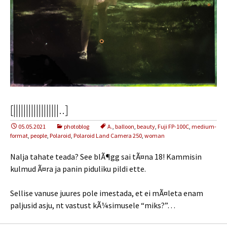
[||||||||||||||||||..]
05.05.2021
photoblog
A.
,
balloon
,
beauty
,
Fuji FP-100C
,
medium-
format
,
people
,
Polaroid
,
Polaroid Land Camera 250
,
woman
Nalja tahate teada? See blÃ¶gg sai tÃ¤na 18! Kammisin
kulmud Ã¤ra ja panin piduliku pildi ette.
Sellise vanuse juures pole imestada, et ei mÃ¤leta enam
paljusid asju, nt vastust kÃ¼simusele “miks?”…