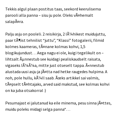
Tekkis algul plaan postitus taas, seekord keerulisema
parooli alla panna – sisu ju pole. Oleks vÃ¤hemalt
salapÃ¤ra.
Palju asju on pooleli. 2 reisikirja, 2 lÃ¼hikest muidujuttu,
paar tÃ¶ist tehnilist “juttu”, “Klassi” fotogalerii, filmid
kolmes kaameras, tÃ¤nane kolmas kohvi, 1,5
blogikujundust… Aega nagu ei ole, kuigi tegelikult on –
lihtsalt Ãµnnestub see kuidagi pealiskaudselt raisata,
vigaseks lÃ¼Ã¼a, mitte just otseselt tappa. Ã•nnestub
alustada uusi asju ja jÃ¤tta nad hetke raugedes hulpima. A
noh, pole hullu, kÃ¼ll saab. Ãœks artikkel sai valmis,
tÃ¤pselt tÃ¤htajaks, arved said makstud, see kolmas kohvi
on ka juba otsakorral :)
Pesumajast ei jalutanud ka eile minema, pesu sinna jÃ¤ttes,
muidu poleks midagi selga panna*…