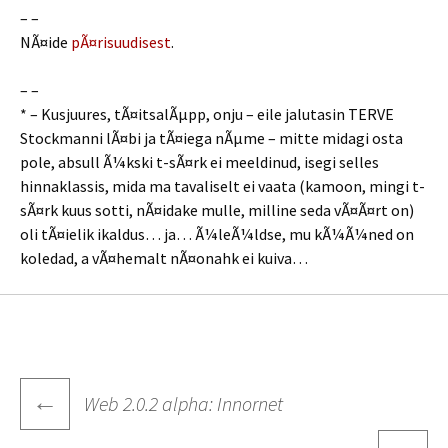
– –
NÃ¤ide
pÃ¤risuudisest
.
– –
* – Kusjuures, tÃ¤itsalÃµpp, onju – eile jalutasin TERVE
Stockmanni lÃ¤bi ja tÃ¤iega nÃµme – mitte midagi osta
pole, absull Ã¼kski t-sÃ¤rk ei meeldinud, isegi selles
hinnaklassis, mida ma tavaliselt ei vaata (kamoon, mingi t-
sÃ¤rk kuus sotti, nÃ¤idake mulle, milline seda vÃ¤Ã¤rt on)
oli tÃ¤ielik ikaldus… ja… Ã¼leÃ¼ldse, mu kÃ¼Ã¼ned on
koledad, a vÃ¤hemalt nÃ¤onahk ei kuiva…
Post
←
Web 2.0.2 alpha: Innornet
navigation