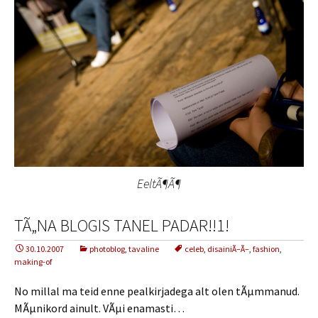
EeltÃ¶Ã¶
TÃ„NA BLOGIS TANEL PADAR!!1!
30.10.2007
photoblog
,
tavaline
celeb
,
disainiÃ–Ã–
,
fashion
,
making-of
No millal ma teid enne pealkirjadega alt olen tÃµmmanud.
MÃµnikord ainult. VÃµi enamasti…