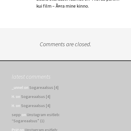
kui film – Ã¤ra mine kinno.
Comments are closed.
latest comments
_unnel
on
Sogareaalsus [4]
H.
on
Sogareaalsus [4]
H.
on
Sogareaalsus [4]
sepp
on
Unstagram esitleb:
“Sogareaalsus” (1)
Priit
on
Unstagram esitleb: