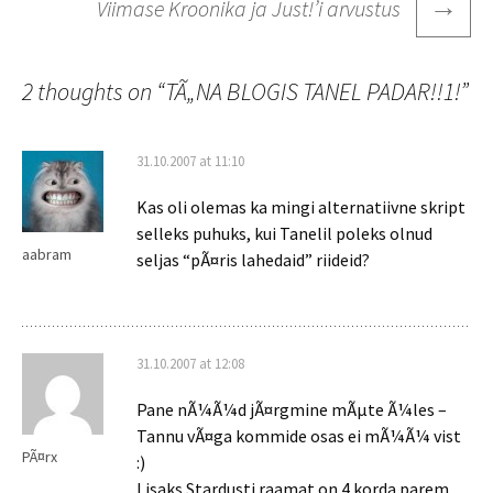
→
Viimase Kroonika ja Just!’i arvustus
2 thoughts on “
TÃ„NA BLOGIS TANEL PADAR!!1!
”
31.10.2007 at 11:10
Kas oli olemas ka mingi alternatiivne skript
selleks puhuks, kui Tanelil poleks olnud
aabram
seljas “pÃ¤ris lahedaid” riideid?
31.10.2007 at 12:08
Pane nÃ¼Ã¼d jÃ¤rgmine mÃµte Ã¼les –
Tannu vÃ¤ga kommide osas ei mÃ¼Ã¼ vist
PÃ¤rx
:)
Lisaks Stardusti raamat on 4 korda parem