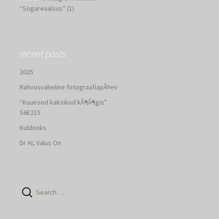
“Sogareaalsus” (1)
recent posts
2025
Rahvusvaheline fotograafiapÃ¤ev
“Kuuesed kaksikud kÃ¶Ã¶gis”
S6E215
Kuldnoks
Dr AI, Valus On
Search
for: