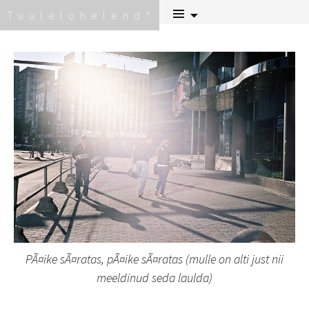
Skip
Tuulelohelend
to
content
PÃ¤ike sÃ¤ratas, pÃ¤ike sÃ¤ratas (mulle on alti just nii
meeldinud seda laulda)