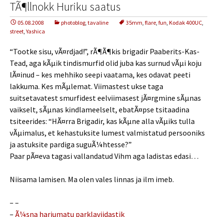
TÃ¶llnokk Huriku saatus
05.08.2008
photoblog
,
tavaline
35mm
,
flare
,
fun
,
Kodak 400UC
,
street
,
Yashica
“Tootke sisu, vÃ¤rdjad!”, rÃ¶Ã¶kis brigadir Paaberits-Kas-
Tead, aga kÃµik tindismurfid olid juba kas surnud vÃµi koju
lÃ¤inud – kes mehhiko seepi vaatama, kes odavat peeti
lakkuma. Kes mÃµlemat. Viimastest ukse taga
suitsetavatest smurfidest eelviimasest jÃ¤rgmine sÃµnas
vaikselt, sÃµnas kindlameelselt, ebatÃ¤pse tsitaadina
tsiteerides: “HÃ¤rra Brigadir, kas kÃµne alla vÃµiks tulla
vÃµimalus, et kehastuksite lumest valmistatud persooniks
ja astuksite pardiga suguÃ¼htesse?”
Paar pÃ¤eva tagasi vallandatud Vihm aga ladistas edasi…
Niisama lamisen. Ma olen vales linnas ja ilm imeb.
– –
–
Ã¼sna harjumatu parklaviidastik