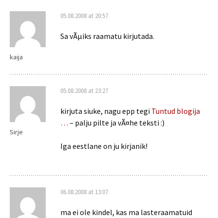
05.08.2008 at 20:57
Sa vÃµiks raamatu kirjutada.
kaija
05.08.2008 at 23:27
kirjuta siuke, nagu epp tegi
Tuntud blogija
…
– palju pilte ja vÃ¤he teksti :)
Sirje
Iga eestlane on ju kirjanik!
06.08.2008 at 13:07
ma ei ole kindel, kas ma lasteraamatuid