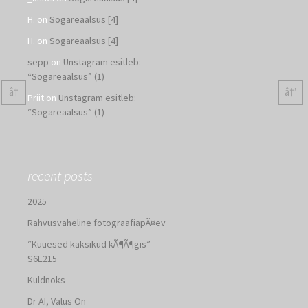
H.
on
Sogareaalsus [4]
H.
on
Sogareaalsus [4]
sepp
on
Unstagram esitleb:
“Sogareaalsus” (1)
â†
â†’
Priit
on
Unstagram esitleb:
“Sogareaalsus” (1)
recent posts
2025
Rahvusvaheline fotograafiapÃ¤ev
“Kuuesed kaksikud kÃ¶Ã¶gis”
S6E215
Kuldnoks
Dr AI, Valus On