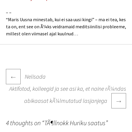
– –
“Maris Uusna minestab, kui ei saa uusi kingi” – ma ei tea, kes
ta on, ent see on Ã¼ks veidramaid meditsiinilisi probleeme,
millest olen viimasel ajal kuulnud…
Post
←
Nelisada
navigation
Aktifotod, kolleegid ja see asi ka, et naine rÃ¼ndas
→
abikaasat kÃ¼lmutatud lasjanjega
4 thoughts on “
TÃ¶llnokk Huriku saatus
”