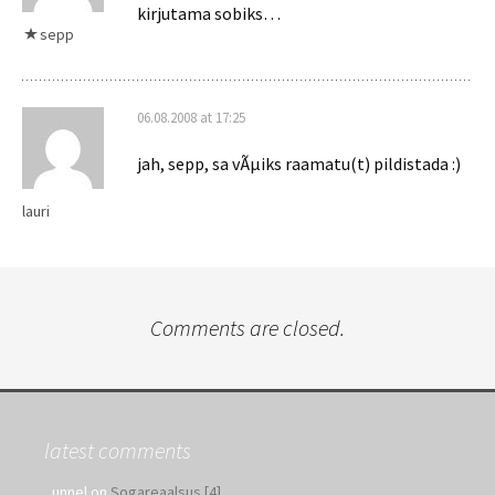
kirjutama sobiks…
sepp
06.08.2008 at 17:25
jah, sepp, sa vÃµiks raamatu(t) pildistada :)
lauri
Comments are closed.
latest comments
_unnel
on
Sogareaalsus [4]