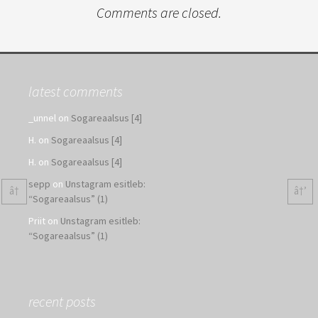
Comments are closed.
latest comments
_unnel
on
Sogareaalsus [4]
H.
on
Sogareaalsus [4]
H.
on
Sogareaalsus [4]
sepp
on
Unstagram esitleb:
â†
â†’
“Sogareaalsus” (1)
Priit
on
Unstagram esitleb:
“Sogareaalsus” (1)
recent posts