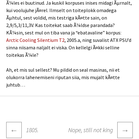
Ã¼les ei buutinud. Ja kuskil korpuses inises midagi Ãµrnalt,
kui voolujuhe jÃ¤rel. Ilmselt on toiteplokk omadega
Ãµhtul, sest voldid, mis testriga kÃ¤tte sain, on
2,9/5,3/11,3V. Kas toitekat saab Ã¼ldse parandada?
KÃ¼sin, sest mul on tiba vana ja “ebatavaline” korpus:
Arctic Cooling Silentium T2
, 2005.a, ning suvalist ATX PSU’d
sinna niisama naljalt ei viska. On kellelgi Ã¤kki selline
toitekas Ã¼le?
Ah, et mis sul sellest? Mu pildid on seal masinas, nii et
olukorra lahenemiseni riputan siia, mis mujalt kÃ¤tte
juhtub…
Post
←
→
1805.
Nope, still not king
navigation