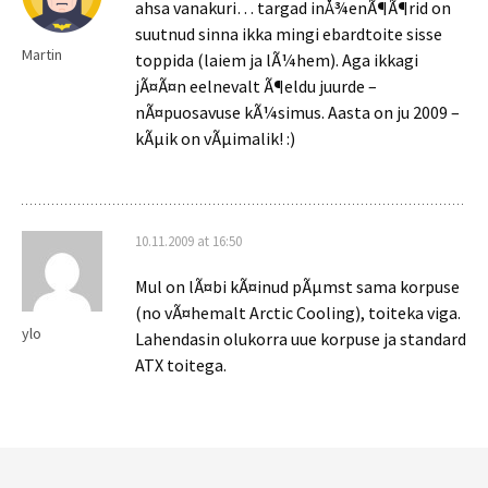
ahsa vanakuri… targad inÅ¾enÃ¶Ã¶rid on
suutnud sinna ikka mingi ebardtoite sisse
Martin
toppida (laiem ja lÃ¼hem). Aga ikkagi
jÃ¤Ã¤n eelnevalt Ã¶eldu juurde –
nÃ¤puosavuse kÃ¼simus. Aasta on ju 2009 –
kÃµik on vÃµimalik! :)
10.11.2009 at 16:50
Mul on lÃ¤bi kÃ¤inud pÃµmst sama korpuse
(no vÃ¤hemalt Arctic Cooling), toiteka viga.
ylo
Lahendasin olukorra uue korpuse ja standard
ATX toitega.