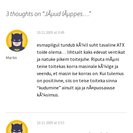
3 thoughts on “
JÃµud lÃµppes…
”
10.11.2009 at 0:49
esmapilgul tundub kÃ¼ll suht tavaline ATX
toide olema… lihtsalt kaks edevat ventikat
Martin
ja natuke pikem toitejuhe. Riputa mÃµni
teine toitekas korra masinale kÃ¼lge ja
veendu, et masin ise korras on. Kui tulemus
on positiivne, siis on teise toiteka sinna
“kudumine” ainult aja ja nÃ¤puosavuse
kÃ¼simus.
10.11.2009 at 0:53