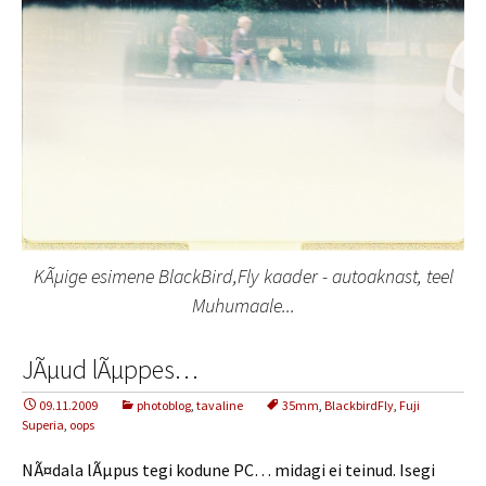
KÃµige esimene BlackBird,Fly kaader - autoaknast, teel
Muhumaale...
JÃµud lÃµppes…
09.11.2009
photoblog
,
tavaline
35mm
,
BlackbirdFly
,
Fuji
Superia
,
oops
NÃ¤dala lÃµpus tegi kodune PC… midagi ei teinud. Isegi