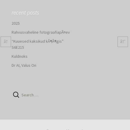
recent posts
2025
Rahvusvaheline fotograafiapÃ¤ev
â†
â†’
“Kuuesed kaksikud kÃ¶Ã¶gis”
S6E215
Kuldnoks
Dr AI, Valus On
Search
for: