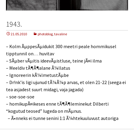
1943.
21.05.2010
photoblog
,
tavaline
– Kolm ÃµppesÃµidukit 300 meetri peale hommikusel
tipptunnil on… huvitav
– SÃµber vÃµitis ideevÃµistluse, teine jÃ¤i ilma
– Meeldiv tÃ¶Ã¶alane Ã¼llatus
– Ignoreerin kÃ¼lmetustÃµbe
– Dr!nk’is ligi ujunud tÃ¼Ã¼p arvas, et olen 21-22 (seega ei
tea asjadest suurt midagi, vaja jagada)
– soe-soe-soe
– homikupÃ¤ikeses enne tÃ¶Ã¶leminekut Dilberti
“kogutud teosed” lugeda on mÃµnus.
– Ã•nneks ei tunne senini 1:1 Ã¼htekuuluvust autoriga