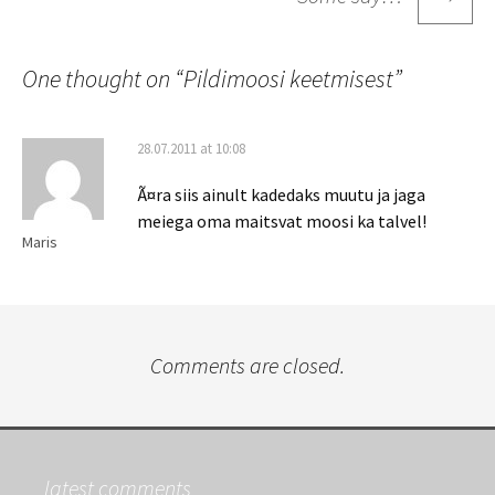
One thought on “
Pildimoosi keetmisest
”
28.07.2011 at 10:08
Ã¤ra siis ainult kadedaks muutu ja jaga
meiega oma maitsvat moosi ka talvel!
Maris
Comments are closed.
latest comments