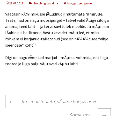
27.07.2011
photoblog
,
tavaline
boy
,
gadget
,
game
Vaatasin kÃ¼lmikusse jÃµudnud ilmutamata filmirulle.
Teate, nad on nagu moosipurgid – talvel valid Ãµige sildiga
anuma, teed lahti – ja terve suvi tuleb meelde. Ja mÃµni on
lÃ¤binisti hallitanud. Vastu kevadet mÃµtled, et miks
rohkem ei korjanud-talletanud (see on nÃ¼Ã¼d see “vihje
iseendale” koht)?
Digi on nagu vÃ¤rsked marjad – mÃµnus vohmida, ent liiga
toored ja liiga palju vÃµtavad kÃµhu lahti…
Post
←
Ilm et oli tuuletu, sÃµime hoopis havi
navigation
→
Some say…