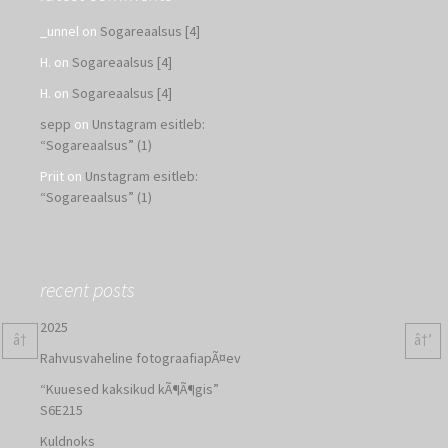
_unnel
on
Sogareaalsus [4]
H.
on
Sogareaalsus [4]
H.
on
Sogareaalsus [4]
sepp
on
Unstagram esitleb:
“Sogareaalsus” (1)
Priit
on
Unstagram esitleb:
“Sogareaalsus” (1)
recent posts
2025
â†
â†’
Rahvusvaheline fotograafiapÃ¤ev
“Kuuesed kaksikud kÃ¶Ã¶gis”
S6E215
Kuldnoks