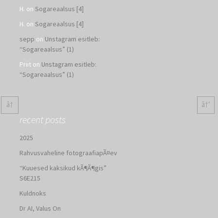
H.
on
Sogareaalsus [4]
H.
on
Sogareaalsus [4]
sepp
on
Unstagram esitleb:
“Sogareaalsus” (1)
Priit
on
Unstagram esitleb:
“Sogareaalsus” (1)
â†
â†’
recent posts
2025
Rahvusvaheline fotograafiapÃ¤ev
“Kuuesed kaksikud kÃ¶Ã¶gis”
S6E215
Kuldnoks
Dr AI, Valus On