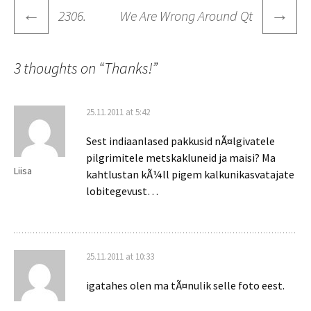
Post
←
→
2306.
We Are Wrong Around Qt
navigation
3 thoughts on “
Thanks!
”
25.11.2011 at 5:42
Sest indiaanlased pakkusid nÃ¤lgivatele
pilgrimitele metskakluneid ja maisi? Ma
Liisa
kahtlustan kÃ¼ll pigem kalkunikasvatajate
lobitegevust…
25.11.2011 at 10:33
igatahes olen ma tÃ¤nulik selle foto eest.