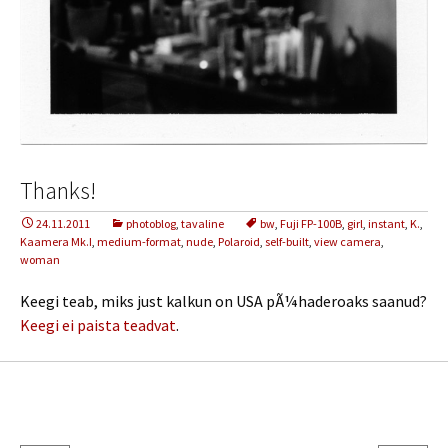
Thanks!
24.11.2011
photoblog
,
tavaline
bw
,
Fuji FP-100B
,
girl
,
instant
,
K.
,
Kaamera Mk.I
,
medium-format
,
nude
,
Polaroid
,
self-built
,
view camera
,
woman
Keegi teab, miks just kalkun on USA pÃ¼haderoaks saanud?
Keegi ei paista teadvat
.