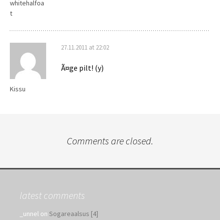
whitehalfoa
t
27.11.2011 at 22:02
Ã¤ge pilt! (y)
Kissu
Comments are closed.
latest comments
_unnel
on
Sogareaalsus [4]