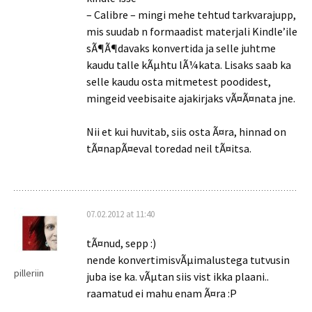
– Calibre – mingi mehe tehtud tarkvarajupp,
mis suudab n formaadist materjali Kindle’ile
sÃ¶Ã¶davaks konvertida ja selle juhtme
kaudu talle kÃµhtu lÃ¼kata. Lisaks saab ka
selle kaudu osta mitmetest poodidest,
mingeid veebisaite ajakirjaks vÃ¤Ã¤nata jne.
Nii et kui huvitab, siis osta Ã¤ra, hinnad on
tÃ¤napÃ¤eval toredad neil tÃ¤itsa.
07.02.2012 at 11:40
tÃ¤nud, sepp :)
nende konvertimisvÃµimalustega tutvusin
pilleriin
juba ise ka. vÃµtan siis vist ikka plaani..
raamatud ei mahu enam Ã¤ra :P