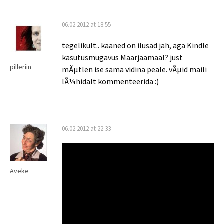
06.02.2012 at 18:55
tegelikult.. kaaned on ilusad jah, aga Kindle
kasutusmugavus Maarjaamaal? just
pilleriin
mÃµtlen ise sama vidina peale. vÃµid maili
lÃ¼hidalt kommenteerida :)
06.02.2012 at 22:33
Aveke