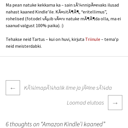
Ma pean natuke kekkama ka – sain sÃ¼nnipÃ¤evaks ilusad
nahast kaaned Kindle’ile. KÃ¤sitÃ¶Ã¶, “eritellimus”,
rohelised (fotodel vÃµib vÃ¤rv natuke mÃ¶Ã¶da olla, ma ei
saanud valgust 100% paika). :)
Tehakse neid Tartus – kui on huvi, kirjuta
Triinule
– tema’p
neid meisterdabki.
Post
←
KÃ¼lmapÃ¼halik ilme ja jÃ¤ine sÃ¼da
navigation
→
Loomad elutoas
6 thoughts on “
Amazon Kindle’i kaaned
”