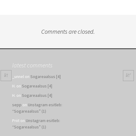
Comments are closed.
latest comments
â†
â†’
_unnel
on
Sogareaalsus [4]
H.
on
Sogareaalsus [4]
H.
on
Sogareaalsus [4]
sepp
on
Unstagram esitleb:
“Sogareaalsus” (1)
Priit
on
Unstagram esitleb:
“Sogareaalsus” (1)