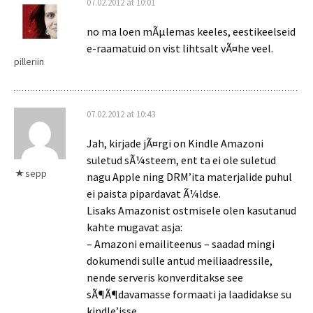
07.02.2012 at 10:01
no ma loen mÃµlemas keeles, eestikeelseid
e-raamatuid on vist lihtsalt vÃ¤he veel.
pilleriin
07.02.2012 at 10:43
Jah, kirjade jÃ¤rgi on Kindle Amazoni
suletud sÃ¼steem, ent ta ei ole suletud
sepp
nagu Apple ning DRM’ita materjalide puhul
ei paista pipardavat Ã¼ldse.
Lisaks Amazonist ostmisele olen kasutanud
kahte mugavat asja:
– Amazoni emailiteenus – saadad mingi
dokumendi sulle antud meiliaadressile,
nende serveris konverditakse see
sÃ¶Ã¶davamasse formaati ja laadidakse su
kindle’isse