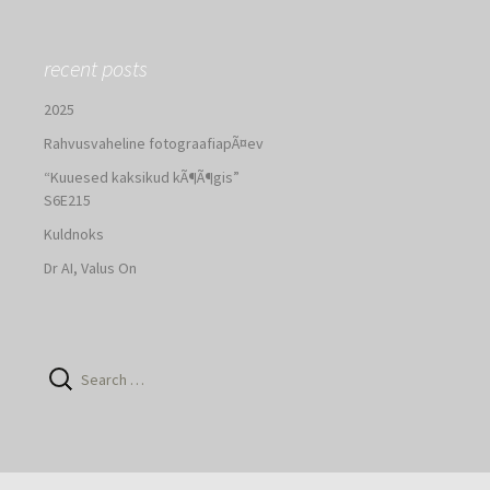
recent posts
2025
Rahvusvaheline fotograafiapÃ¤ev
“Kuuesed kaksikud kÃ¶Ã¶gis”
S6E215
Kuldnoks
Dr AI, Valus On
Search
for: