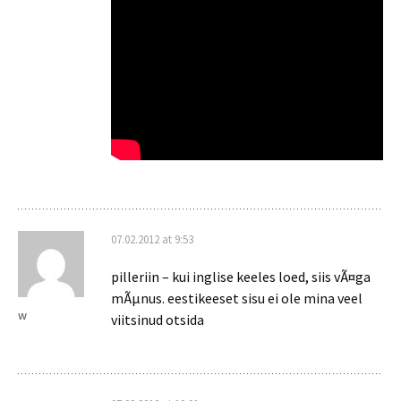
07.02.2012 at 9:53
pilleriin – kui inglise keeles loed, siis vÃ¤ga
mÃµnus. eestikeeset sisu ei ole mina veel
w
viitsinud otsida