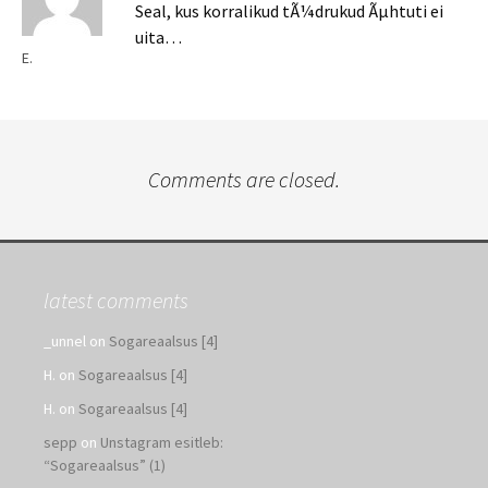
Seal, kus korralikud tÃ¼drukud Ãµhtuti ei
uita…
E.
Comments are closed.
latest comments
_unnel
on
Sogareaalsus [4]
H.
on
Sogareaalsus [4]
H.
on
Sogareaalsus [4]
sepp
on
Unstagram esitleb:
“Sogareaalsus” (1)