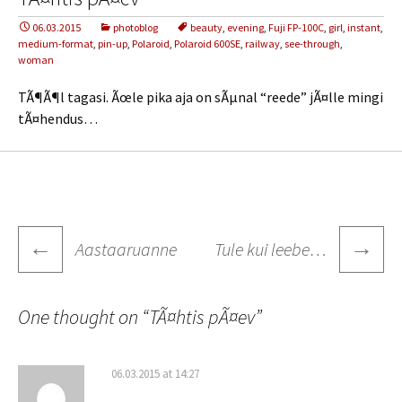
06.03.2015
photoblog
beauty
,
evening
,
Fuji FP-100C
,
girl
,
instant
,
medium-format
,
pin-up
,
Polaroid
,
Polaroid 600SE
,
railway
,
see-through
,
woman
TÃ¶Ã¶l tagasi. Ãœle pika aja on sÃµnal “reede” jÃ¤lle mingi
tÃ¤hendus…
Post
←
→
Aastaaruanne
Tule kui leebe…
navigation
One thought on “
TÃ¤htis pÃ¤ev
”
06.03.2015 at 14:27