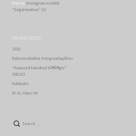
Priit
on
Unstagram esitleb:
“Sogareaalsus” (1)
recent posts
2025
Rahvusvaheline fotograafiapÃ¤ev
“Kuuesed kaksikud kÃ¶Ã¶gis”
S6E215
Kuldnoks
Dr AI, Valus On
Search
for: