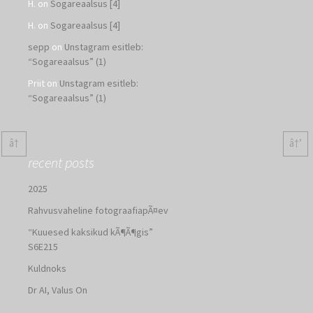
H.
on
Sogareaalsus [4]
H.
on
Sogareaalsus [4]
sepp
on
Unstagram esitleb:
“Sogareaalsus” (1)
Priit
on
Unstagram esitleb:
“Sogareaalsus” (1)
â†
â†’
recent posts
2025
Rahvusvaheline fotograafiapÃ¤ev
“Kuuesed kaksikud kÃ¶Ã¶gis”
S6E215
Kuldnoks
Dr AI, Valus On