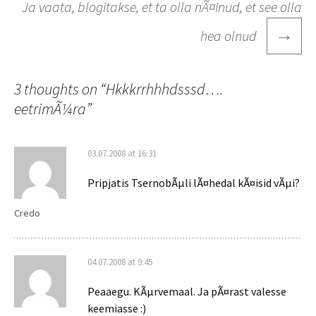
Ja vaata, blogitakse, et ta olla nÃ¤inud, et see olla
→
hea olnud
3 thoughts on “
Hkkkrrhhhdsssd….
eetrimÃ¼ra
”
03.07.2008 at 16:31
Pripjatis TsernobÃµli lÃ¤hedal kÃ¤isid vÃµi?
Credo
04.07.2008 at 9:45
Peaaegu. KÃµrvemaal. Ja pÃ¤rast valesse
keemiasse :)