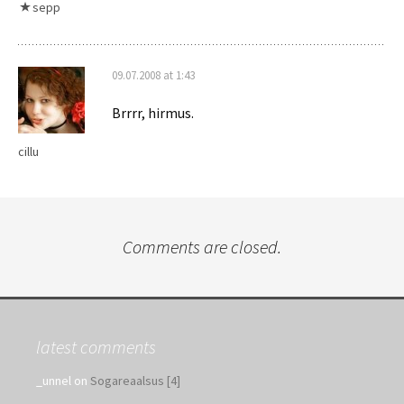
sepp
09.07.2008 at 1:43
Brrrr, hirmus.
cillu
Comments are closed.
latest comments
_unnel
on
Sogareaalsus [4]