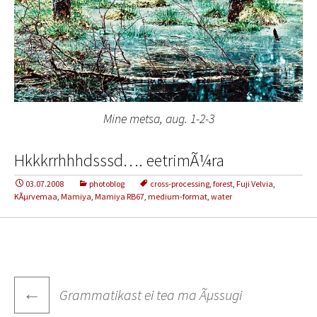
Mine metsa, aug. 1-2-3
Hkkkrrhhhdsssd…. eetrimÃ¼ra
03.07.2008
photoblog
cross-processing
,
forest
,
Fuji Velvia
,
KÃµrvemaa
,
Mamiya
,
Mamiya RB67
,
medium-format
,
water
Post
←
Grammatikast ei tea ma Ãµssugi
navigation