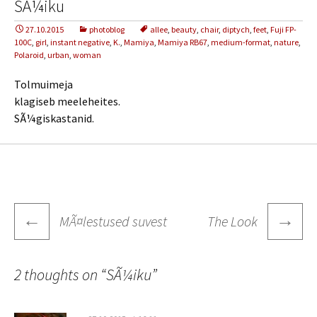
SÃ¼iku
27.10.2015
photoblog
allee
,
beauty
,
chair
,
diptych
,
feet
,
Fuji FP-
100C
,
girl
,
instant negative
,
K.
,
Mamiya
,
Mamiya RB67
,
medium-format
,
nature
,
Polaroid
,
urban
,
woman
Tolmuimeja
klagiseb meeleheites.
SÃ¼giskastanid.
Post
←
→
MÃ¤lestused suvest
The Look
navigation
2 thoughts on “
SÃ¼iku
”