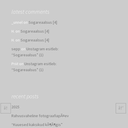
latest comments
_unnel
on
Sogareaalsus [4]
H.
on
Sogareaalsus [4]
H.
on
Sogareaalsus [4]
sepp
on
Unstagram esitleb:
“Sogareaalsus” (1)
Priit
on
Unstagram esitleb:
“Sogareaalsus” (1)
recent posts
2025
â†
â†’
Rahvusvaheline fotograafiapÃ¤ev
“Kuuesed kaksikud kÃ¶Ã¶gis”