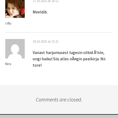
27.10.2015 at 16:11
Meeldib.
cillu
29.10.2015 at 15:31
Vanast harjumusest lugesin silbid Ã¼le,
ongi haiku! Siis alles nÃ¤gin pealkirja. Nii
Niru
tore!
Comments are closed.