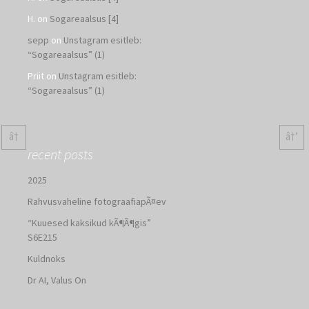
H.
on
Sogareaalsus [4]
sepp
on
Unstagram esitleb:
“Sogareaalsus” (1)
Priit
on
Unstagram esitleb:
“Sogareaalsus” (1)
â†
â†’
recent posts
2025
Rahvusvaheline fotograafiapÃ¤ev
“Kuuesed kaksikud kÃ¶Ã¶gis”
S6E215
Kuldnoks
Dr AI, Valus On