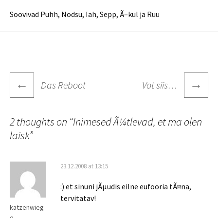
Soovivad Puhh, Nodsu, Iah, Sepp, Ã–kul ja Ruu
Post
←
→
Das Reboot
Vot siis…
navigation
2 thoughts on “
Inimesed Ã¼tlevad, et ma olen
laisk
”
23.12.2008 at 13:15
:) et sinuni jÃµudis eilne eufooria tÃ¤na,
tervitatav!
katzenwieg
e