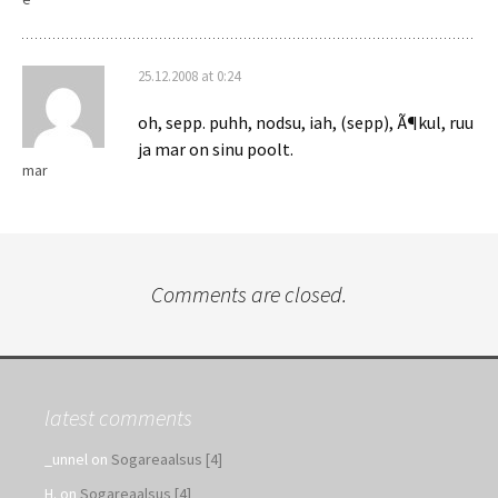
25.12.2008 at 0:24
oh, sepp. puhh, nodsu, iah, (sepp), Ã¶kul, ruu
ja mar on sinu poolt.
mar
Comments are closed.
latest comments
_unnel
on
Sogareaalsus [4]
H.
on
Sogareaalsus [4]