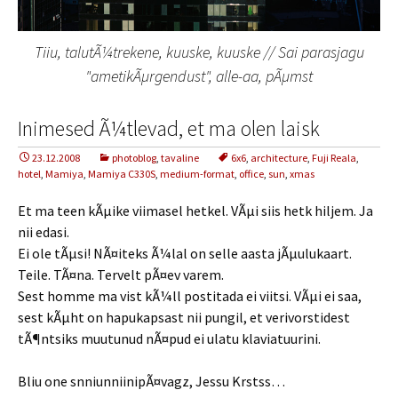
Tiiu, talutÃ¼trekene, kuuske, kuuske // Sai parasjagu
"ametikÃµrgendust", alle-aa, pÃµmst
Inimesed Ã¼tlevad, et ma olen laisk
23.12.2008
photoblog
,
tavaline
6x6
,
architecture
,
Fuji Reala
,
hotel
,
Mamiya
,
Mamiya C330S
,
medium-format
,
office
,
sun
,
xmas
Et ma teen kÃµike viimasel hetkel. VÃµi siis hetk hiljem. Ja
nii edasi.
Ei ole tÃµsi! NÃ¤iteks Ã¼lal on selle aasta jÃµulukaart.
Teile. TÃ¤na. Tervelt pÃ¤ev varem.
Sest homme ma vist kÃ¼ll postitada ei viitsi. VÃµi ei saa,
sest kÃµht on hapukapsast nii pungil, et verivorstidest
tÃ¶ntsiks muutunud nÃ¤pud ei ulatu klaviatuurini.
Bliu one snniunniinipÃ¤vagz, Jessu Krstss…