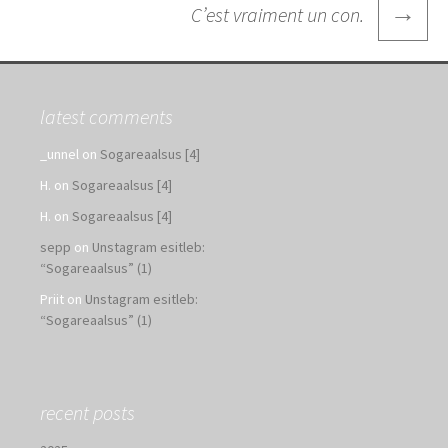
→
C’est vraiment un con.
latest comments
_unnel
on
Sogareaalsus [4]
H.
on
Sogareaalsus [4]
H.
on
Sogareaalsus [4]
sepp
on
Unstagram esitleb:
“Sogareaalsus” (1)
Priit
on
Unstagram esitleb:
“Sogareaalsus” (1)
recent posts