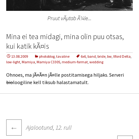
Pruut vÃµtab Ã¼le...
Mina ei tea midagi, mina olin puu otsas,
kui katik kÃ¤is
13.08.2009
photoblog
,
tavaline
6x6
,
band
,
bride
,
bw
,
Ilford Delta
,
low-light
,
Mamiya
,
Mamiya C330S
,
medium-format
,
wedding
Ohnoes, ma jÃ¤Ã¤n jÃ¤lle postitamisega hiljaks. Serveri
bio
loogiline kell tiksub halastamatult.
Post
←
Ajalootund, 12. rull
navigation