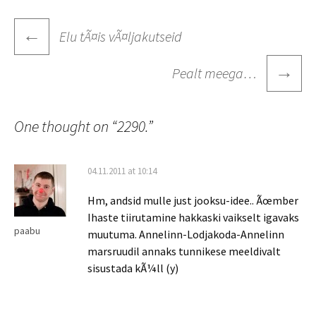
Post
←
Elu tÃ¤is vÃ¤ljakutseid
navigation
→
Pealt meega…
One thought on “
2290.
”
04.11.2011 at 10:14
Hm, andsid mulle just jooksu-idee.. Ãœmber
Ihaste tiirutamine hakkaski vaikselt igavaks
paabu
muutuma. Annelinn-Lodjakoda-Annelinn
marsruudil annaks tunnikese meeldivalt
sisustada kÃ¼ll (y)