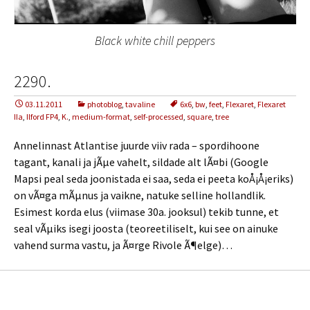
Black white chill peppers
2290.
03.11.2011
photoblog
,
tavaline
6x6
,
bw
,
feet
,
Flexaret
,
Flexaret
IIa
,
Ilford FP4
,
K.
,
medium-format
,
self-processed
,
square
,
tree
Annelinnast Atlantise juurde viiv rada – spordihoone
tagant, kanali ja jÃµe vahelt, sildade alt lÃ¤bi (Google
Mapsi peal seda joonistada ei saa, seda ei peeta koÅ¡Å¡eriks)
on vÃ¤ga mÃµnus ja vaikne, natuke selline hollandlik.
Esimest korda elus (viimase 30a. jooksul) tekib tunne, et
seal vÃµiks isegi joosta (teoreetiliselt, kui see on ainuke
vahend surma vastu, ja Ã¤rge Rivole Ã¶elge)…