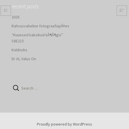
recent posts
â†
â†’
2025
Rahvusvaheline fotograafiapÃ¤ev
“Kuuesed kaksikud kÃ¶Ã¶gis”
S6E215
Kuldnoks
Dr AI, Valus On
Search
for:
Proudly powered by WordPress