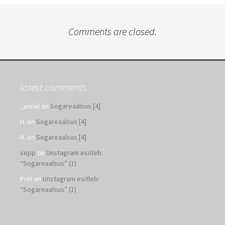
Comments are closed.
latest comments
_unnel
on
Sogareaalsus [4]
H.
on
Sogareaalsus [4]
H.
on
Sogareaalsus [4]
sepp
on
Unstagram esitleb:
“Sogareaalsus” (1)
Priit
on
Unstagram esitleb:
“Sogareaalsus” (1)