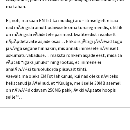
ma tahan.
Ei, noh, ma saan EMTst ka muidugi aru – ilmselgelt ei saa
nad mÃ¤ngida ainult odavusele oma turusegmendis, ohtlik
on mÃ¤ngida vÃ¤idetele parimast kvaliteedist reaalselt
nÃµÃµdetavate asjade osas… Ehk siis jÃ¤rgi jÃ¤Ã¤vad Lugu
ja vÃ¤ga segane hinnakiri, mis annab inimesele nÃ¤iliselt
uskumatu vabaduse… maksta rohkem asjade eest, mida ta
vÃµtab “igaks juhuks” ning lootus, et inimene ei
analÃ¼Ã¼si turuolukorda piisavalt tihti.
Vaevalt ma oleks EMTst lahkunud, kui nad oleks nÃ¤iteks
helistanud ja Ã¶elnud, et “Kuulge, meil selle 30MB asemel
on nÃ¼Ã¼d odavam 250MB pakk, Ã¤kki vÃµtate hoopis
selle?”…