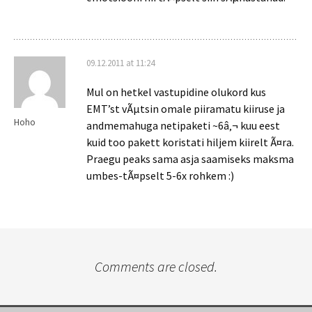
09.12.2011 at 11:24
Mul on hetkel vastupidine olukord kus
EMT’st vÃµtsin omale piiramatu kiiruse ja
Hoho
andmemahuga netipaketi ~6â‚¬ kuu eest
kuid too pakett koristati hiljem kiirelt Ã¤ra.
Praegu peaks sama asja saamiseks maksma
umbes-tÃ¤pselt 5-6x rohkem :)
Comments are closed.