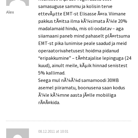
samasuguse sammu ja kolisin terve
Alex
ettevÃµtte EMT-st Elisasse Ã¤ra. Viimane
pakkus tÃ¤itsa ilma kÃ¼simata Ã¼le 20%
madalamaid hindu, mis oli oodatav – aga
siiamaani paneb mind pahaselt plÃ¤rtsuma
EMT-st pika lunimise peale saadud ja meid
operaatorivahetusest hoidma pidanud
“eripakkumine” – tÃ¤htajalise lepinguga (24
kuud), ainult meile, kÃµik hinnad senistest
5% kallimad.
Seega mul nÃ¼Ã¼d samamoodi 30MB
asemel piiramatu, boonusena saan kodus
Ã¼le kÃ¼mne aasta jÃ¤lle mobiiliga
rÃ¤Ã¤kida.
08.12.2011 at 10:01