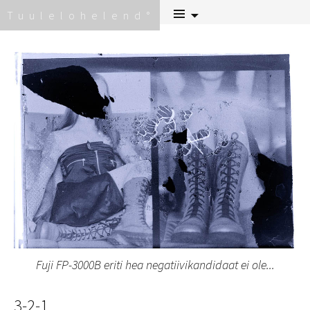
Skip
Tuulelohelend
to
content
Fuji FP-3000B eriti hea negatiivikandidaat ei ole...
3-2-1