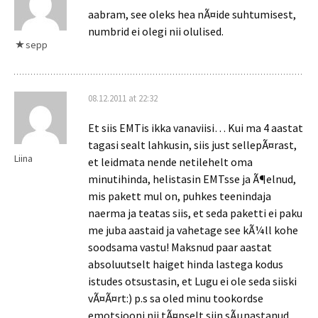
aabram, see oleks hea nÃ¤ide suhtumisest,
numbrid ei olegi nii olulised.
sepp
08.12.2011 at 22:32
Et siis EMTis ikka vanaviisi… Kui ma 4 aastat
tagasi sealt lahkusin, siis just sellepÃ¤rast,
Liina
et leidmata nende netilehelt oma
minutihinda, helistasin EMTsse ja Ã¶elnud,
mis pakett mul on, puhkes teenindaja
naerma ja teatas siis, et seda paketti ei paku
me juba aastaid ja vahetage see kÃ¼ll kohe
soodsama vastu! Maksnud paar aastat
absoluutselt haiget hinda lastega kodus
istudes otsustasin, et Lugu ei ole seda siiski
vÃ¤Ã¤rt:) p.s sa oled minu tookordse
emotsiooni nii tÃ¤pselt siin sÃµnastanud.