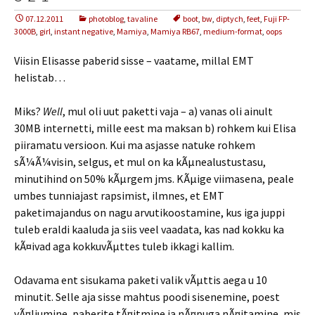
07.12.2011
photoblog
,
tavaline
boot
,
bw
,
diptych
,
feet
,
Fuji FP-
3000B
,
girl
,
instant negative
,
Mamiya
,
Mamiya RB67
,
medium-format
,
oops
Viisin Elisasse paberid sisse – vaatame, millal EMT
helistab…
Miks?
Well
, mul oli uut paketti vaja – a) vanas oli ainult
30MB internetti, mille eest ma maksan b) rohkem kui Elisa
piiramatu versioon. Kui ma asjasse natuke rohkem
sÃ¼Ã¼visin, selgus, et mul on ka kÃµnealustustasu,
minutihind on 50% kÃµrgem jms. KÃµige viimasena, peale
umbes tunniajast rapsimist, ilmnes, et EMT
paketimajandus on nagu arvutikoostamine, kus iga juppi
tuleb eraldi kaaluda ja siis veel vaadata, kas nad kokku ka
kÃ¤ivad aga kokkuvÃµttes tuleb ikkagi kallim.
Odavama ent sisukama paketi valik vÃµttis aega u 10
minutit. Selle aja sisse mahtus poodi sisenemine, poest
vÃ¤ljumine, paberite tÃ¤itmine ja nÃ¤puga nÃ¤itamine, mis