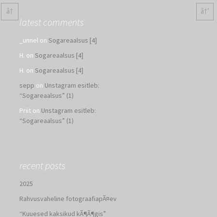
â†
â†’
latest comments
_unnel
on
Sogareaalsus [4]
H.
on
Sogareaalsus [4]
H.
on
Sogareaalsus [4]
sepp
on
Unstagram esitleb:
“Sogareaalsus” (1)
Priit
on
Unstagram esitleb:
“Sogareaalsus” (1)
recent posts
2025
Rahvusvaheline fotograafiapÃ¤ev
“Kuuesed kaksikud kÃ¶Ã¶gis”