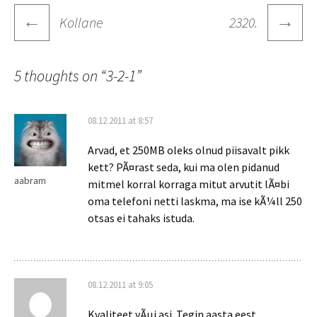
Post
←
→
Kollane
2320.
navigation
5 thoughts on “
3-2-1
”
08.12.2011 at 8:57
Arvad, et 250MB oleks olnud piisavalt pikk
kett? PÃ¤rast seda, kui ma olen pidanud
aabram
mitmel korral korraga mitut arvutit lÃ¤bi
oma telefoni netti laskma, ma ise kÃ¼ll 250
otsas ei tahaks istuda.
08.12.2011 at 9:05
Kvaliteet vÃµi asi. Tegin aasta eest