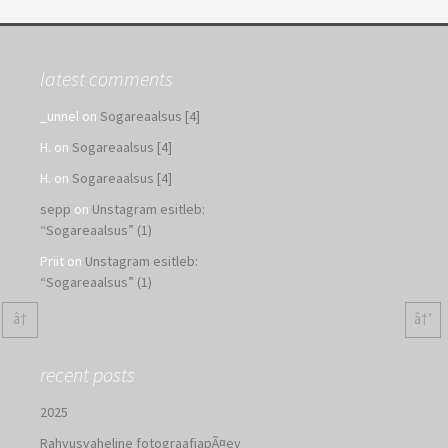
latest comments
_unnel
on
Sogareaalsus [4]
H.
on
Sogareaalsus [4]
H.
on
Sogareaalsus [4]
sepp
on
Unstagram esitleb:
“Sogareaalsus” (1)
Priit
on
Unstagram esitleb:
“Sogareaalsus” (1)
â†
â†’
recent posts
2025
Rahvusvaheline fotograafiapÃ¤ev