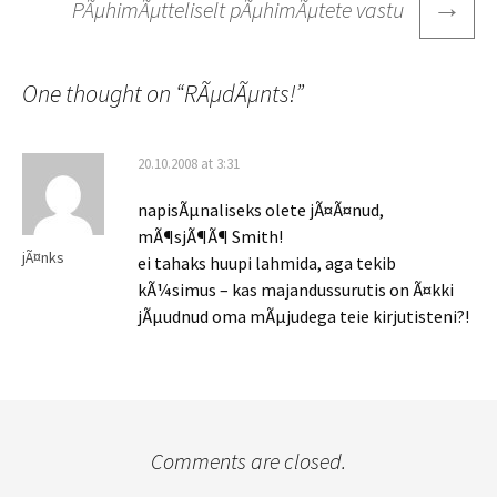
→
PÃµhimÃµtteliselt pÃµhimÃµtete vastu
One thought on “
RÃµdÃµnts!
”
20.10.2008 at 3:31
napisÃµnaliseks olete jÃ¤Ã¤nud,
mÃ¶sjÃ¶Ã¶ Smith!
jÃ¤nks
ei tahaks huupi lahmida, aga tekib
kÃ¼simus – kas majandussurutis on Ã¤kki
jÃµudnud oma mÃµjudega teie kirjutisteni?!
Comments are closed.