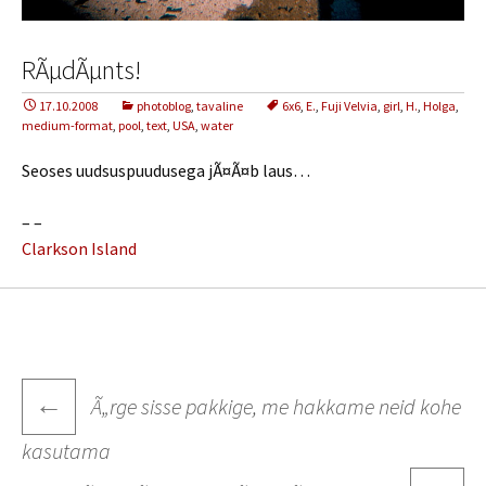
RÃµdÃµnts!
17.10.2008
photoblog
,
tavaline
6x6
,
E.
,
Fuji Velvia
,
girl
,
H.
,
Holga
,
medium-format
,
pool
,
text
,
USA
,
water
Seoses uudsuspuudusega jÃ¤Ã¤b laus…
– –
Clarkson Island
Post
←
Ã„rge sisse pakkige, me hakkame neid kohe
navigation
kasutama